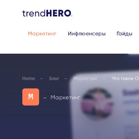
Маркетинг
Инфлюенсеры
Гайды
Home
Блог
Маркетинг
Что такое O
М
Маркетинг
—