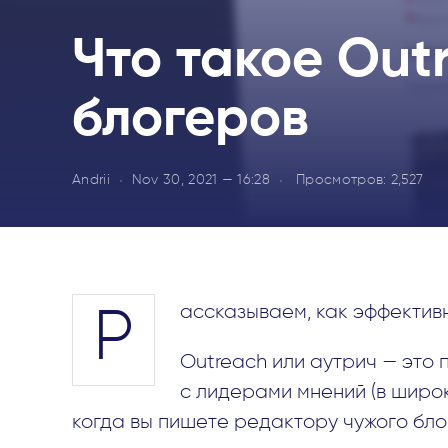
Что такое Out
блогеров
Andrii
Nov 30, 2021 — 16:28
Просмотров:
2,527
ассказываем, как эффективн
Р
Outreach или аутрич — это 
с лидерами мнений (в широк
когда вы пишете редактору чужого бло