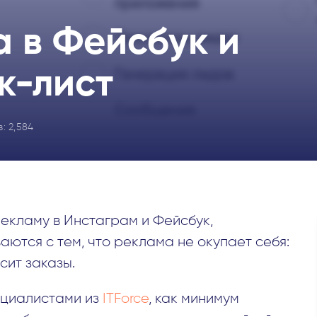
а в Фейсбук и
к-лист
в:
2,584
екламу в Инстаграм и Фейсбук,
аются с тем, что реклама не окупает себя:
сит заказы.
ециалистами из
ITForce
, как минимум