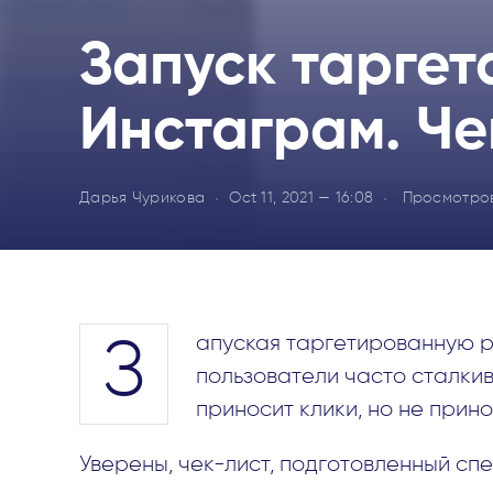
Запуск таргет
Инстаграм. Че
Дарья Чурикова
Oct 11, 2021 — 16:08
Просмотро
апуская таргетированную р
З
пользователи часто сталкив
приносит клики, но не прино
Уверены, чек-лист, подготовленный сп