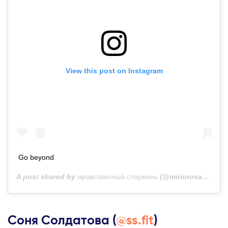
View this post on Instagram
Go beyond
A post shared by
нравственный стержень
(@mironovanastasiia) on
Соня Солдатова (
@ss.fit
)