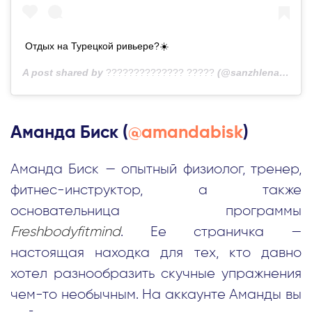
Отдых на Турецкой ривьере?☀️
A post shared by
?????????????? ?????
(@sanzhlena) on
Au
Аманда Биск (
@amandabisk
)
Аманда Биск — опытный физиолог, тренер,
фитнес-инструктор, а также
основательница программы
Freshbodyfitmind
. Ее страничка —
настоящая находка для тех, кто давно
хотел разнообразить скучные упражнения
чем-то необычным. На аккаунте Аманды вы