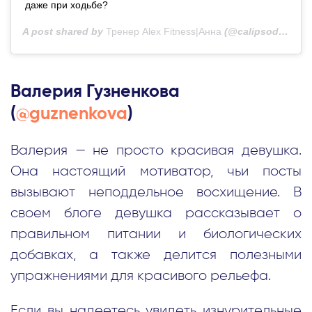
даже при ходьбе?
A post shared by
Тренер Alex Fitness|Анна
(@calipsodellmar) on
Валерия Гузненкова
(
@guznenkova
)
Валерия — не просто красивая девушка.
Она настоящий мотиватор, чьи посты
вызывают неподдельное восхищение. В
своем блоге девушка рассказывает о
правильном питании и биологических
добавках, а также делится полезными
упражнениями для красивого рельефа.
Если вы надеетесь увидеть изнурительные