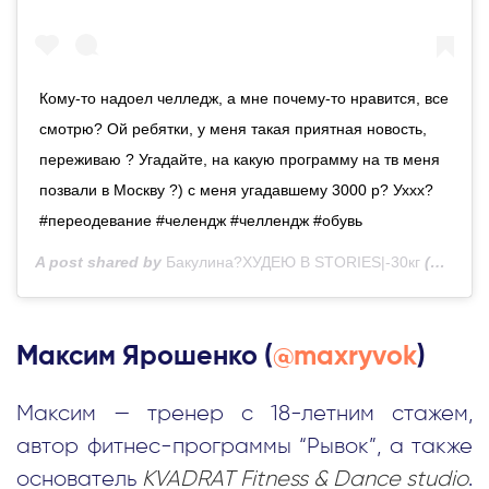
Кому-то надоел челледж, а мне почему-то нравится, все
смотрю? Ой ребятки, у меня такая приятная новость,
переживаю ? Угадайте, на какую программу на тв меня
позвали в Москву ?) с меня угадавшему 3000 р? Уххх?
#переодевание #челендж #челлендж #обувь
A post shared by
Бакулина?ХУДЕЮ В STORIES|-30кг
(@bakylina_sport_pp) on
Максим Ярошенко (
@maxryvok
)
Максим — тренер с 18-летним стажем,
автор фитнес-программы “Рывок”, а также
основатель
KVADRAT Fitness & Dance studio
.