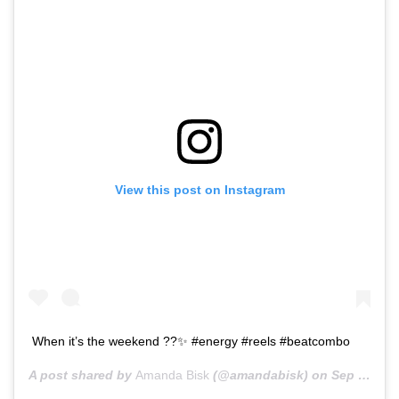
View this post on Instagram
When it’s the weekend ??✨ #energy #reels #beatcombo
A post shared by
Amanda Bisk
(@amandabisk) on
Sep 11, 2020 at 1:40am PDT