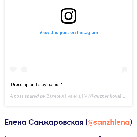
View this post on Instagram
Dress up and stay home ?
A post shared by
Валерия | Valeria | V
(@guznenkova) on
Mar
Елена Санжаровская (
@sanzhlena
)