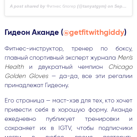
A post shared by
Фитнес блогер
(@tanyatgym) on
Sep 17, 2020 at 10:51am PDT
Гидеон Аканде (
@getfitwithgiddy
)
Фитнес-инструктор, тренер по боксу,
главный спортивный эксперт журнала
Men’s
Health
и двукратный чемпион
Chicago
Golden Gloves
— да-да, все эти регалии
принадлежат Гидеону.
Его страница — маст-хэв для тех, кто хочет
привести себя в хорошую форму. Аканде
ежедневно публикует тренировки и
сохраняет их в IGTV, чтобы подписчики