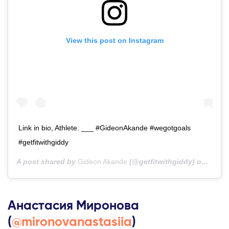
View this post on Instagram
Link in bio, Athlete. ___ #GideonAkande #wegotgoals
#getfitwithgiddy
A post shared by
Gideon Akande
(@getfitwithgiddy) on
Sep 3
Анастасия Миронова
(
@mironovanastasiia
)