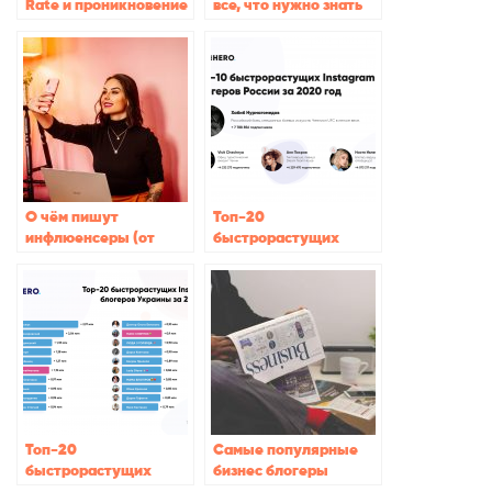
Rate и проникновение
все, что нужно знать
Instagram (по
странам)
О чём пишут
Топ-20
инфлюенсеры (от
быстрорастущих
самых маленьких до
Instagram блогеров в
миллионников)
2020
Топ-20
Самые популярные
быстрорастущих
бизнес блогеры
Instagram блогеров из
Инстаграм 2021