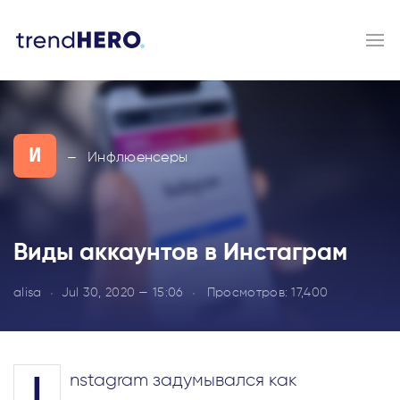
И
Инфлюенсеры
—
Виды аккаунтов в Инстаграм
alisa
Jul 30, 2020 — 15:06
Просмотров:
17,400
nstagram задумывался как
I