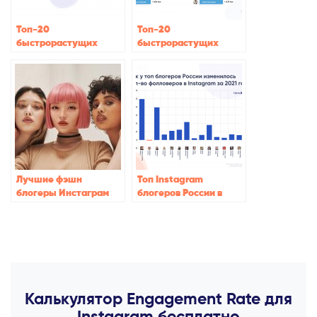
Топ-20
Топ-20
быстрорастущих
быстрорастущих
Instagram блогеров в
Instagram блогеров из
2020
Украины в 2020 году
Лучшие фэшн
Топ Instagram
блогеры Инстаграм
блогеров России в
2021
2021 году по приросту
подписчиков
Калькулятор Engagement Rate для